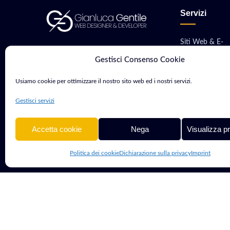
Servizi
Siti Web & E-
Consulente Web Marketing e
commerce
Gestisci Consenso Cookie
Sviluppatore con oltre 15 anni di
Sviluppo App M
esperienza. Aiuto aziende e
Usiamo cookie per ottimizzare il nostro sito web ed i nostri servizi.
professionisti a crescere nel
Software & Gest
Gestisci servizi
mondo digitale.
Hosting, VPS &
Accetta cookie
Nega
Visualizza p
Politica dei cookie
Dichiarazione sulla privacy
Imprint