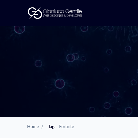
Home
/
Tag:
Fortnite