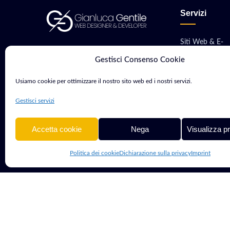
Servizi
Siti Web & E-
Consulente Web Marketing e
commerce
Gestisci Consenso Cookie
Sviluppatore con oltre 15 anni di
Sviluppo App M
esperienza. Aiuto aziende e
Usiamo cookie per ottimizzare il nostro sito web ed i nostri servizi.
professionisti a crescere nel
Software & Gest
Gestisci servizi
mondo digitale.
Hosting, VPS &
Accetta cookie
Nega
Visualizza p
Politica dei cookie
Dichiarazione sulla privacy
Imprint