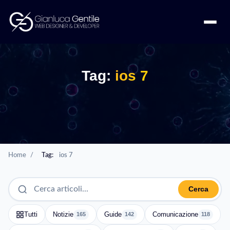
Tag:
ios 7
Home
/
Tag:
ios 7
Cerca
Tutti
Notizie
Guide
Comunicazione
165
142
118