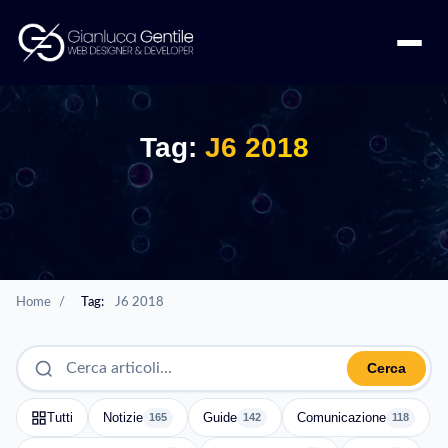
Tag:
J6 2018
Home
/
Tag:
J6 2018
Cerca
Tutti
Notizie
Guide
Comunicazione
165
142
118