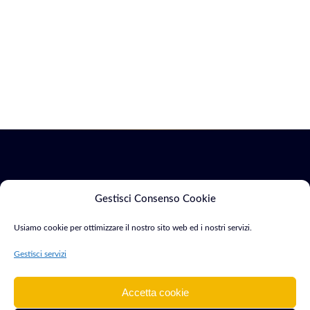
Servizi
Marketing
Gestisci Consenso Cookie
Usiamo cookie per ottimizzare il nostro sito web ed i nostri servizi.
Siti Web & E-
SEO &
Consulente Web
commerce
Indicizzazione
Gestisci servizi
Marketing e
Sviluppo App
Google Ads
Sviluppatore con
Mobile
Accetta cookie
oltre 15 anni di
Cyber Security