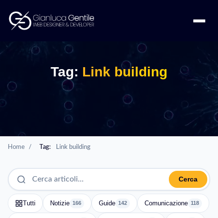
Tag:
Link building
Home
/
Tag:
Link building
Cerca
Tutti
Notizie
Guide
Comunicazione
166
142
118