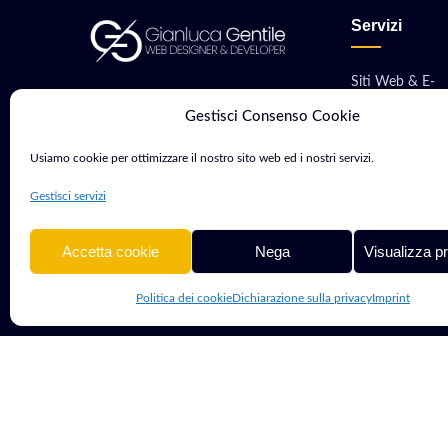
Servizi
Siti Web & E-
Consulente Web Marketing e
commerce
Gestisci Consenso Cookie
Sviluppatore con oltre 15 anni di
Sviluppo App M
esperienza. Aiuto aziende e
Usiamo cookie per ottimizzare il nostro sito web ed i nostri servizi.
professionisti a crescere nel
Software & Gest
Gestisci servizi
mondo digitale.
Hosting, VPS &
Accetta cookie
Nega
Visualizza p
Politica dei cookie
Dichiarazione sulla privacy
Imprint