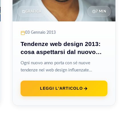
GRAFICA
7 MIN
03 Gennaio 2013
Tendenze web design 2013:
cosa aspettarsi dal nuovo
anno
Ogni nuovo anno porta con sé nuove
tendenze nel web design influenzate
dall’evoluzione tecnologica, dai cambiamenti
nel comportamento degli utenti...
LEGGI L'ARTICOLO