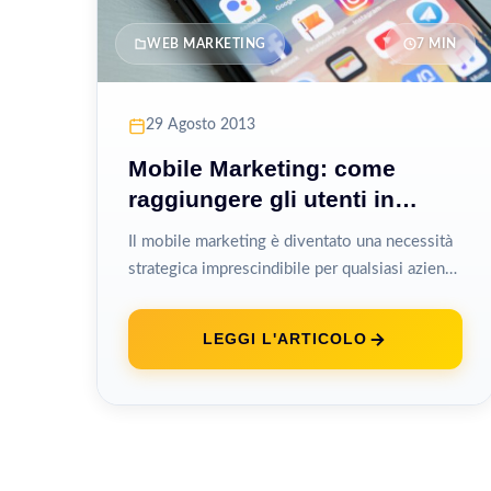
WEB MARKETING
7 MIN
29 Agosto 2013
Mobile Marketing: come
raggiungere gli utenti in
movimento
Il mobile marketing è diventato una necessità
strategica imprescindibile per qualsiasi azienda
che voglia raggiungere efficacemente il
proprio pubblico in...
LEGGI L'ARTICOLO