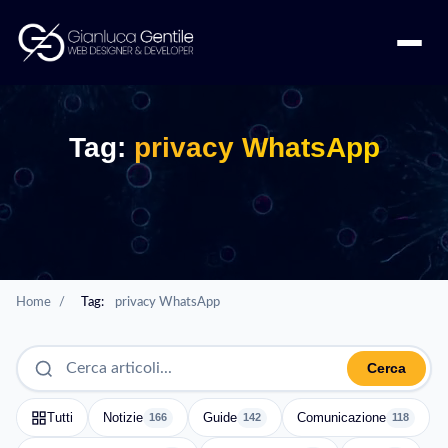
Tag:
privacy WhatsApp
Home
/
Tag:
privacy WhatsApp
Cerca
Tutti
Notizie
Guide
Comunicazione
166
142
118