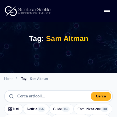
Tag:
Sam Altman
Home
/
Tag:
Sam Altman
Cerca
Tutti
Notizie
Guide
Comunicazione
165
142
118