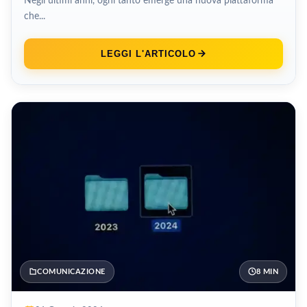
Negli ultimi anni, ogni tanto emerge una nuova piattaforma
che...
LEGGI L'ARTICOLO
COMUNICAZIONE
8 MIN