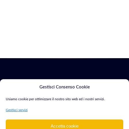
Servizi
Marketing
Gestisci Consenso Cookie
Usiamo cookie per ottimizzare il nostro sito web ed i nostri servizi.
Siti Web & E-
SEO &
Consulente Web
commerce
Indicizzazione
Gestisci servizi
Marketing e
Sviluppo App
Google Ads
Sviluppatore con
Mobile
Accetta cookie
oltre 15 anni di