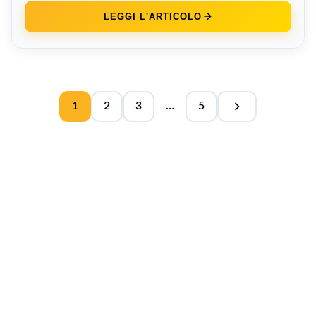
LEGGI L'ARTICOLO
1
2
3
…
5