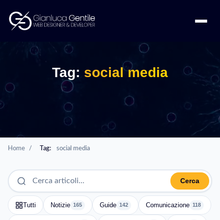
Tag:
social media
Home
/
Tag:
social media
Cerca
Tutti
Notizie
Guide
Comunicazione
165
142
118