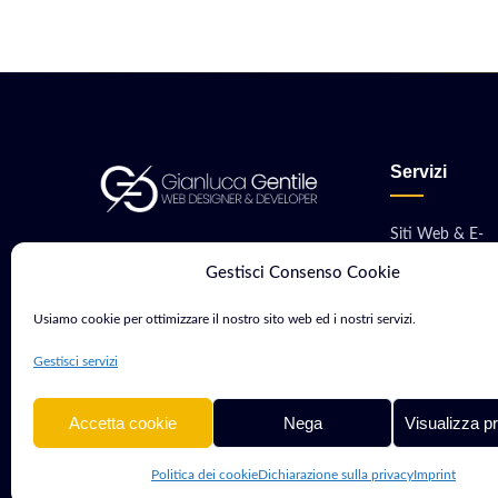
Servizi
Siti Web & E-
Consulente Web Marketing e
commerce
Gestisci Consenso Cookie
Sviluppatore con oltre 15 anni di
Sviluppo App M
esperienza. Aiuto aziende e
Usiamo cookie per ottimizzare il nostro sito web ed i nostri servizi.
professionisti a crescere nel
Software & Gest
Gestisci servizi
mondo digitale.
Hosting, VPS &
Accetta cookie
Nega
Visualizza p
Politica dei cookie
Dichiarazione sulla privacy
Imprint