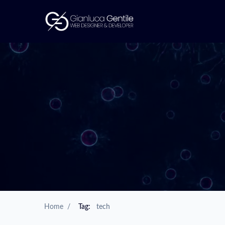
Home
/
Tag:
tech