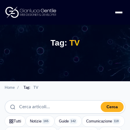
Tag:
TV
Home
/
Tag:
TV
Cerca
Tutti
Notizie
Guide
Comunicazione
165
142
118