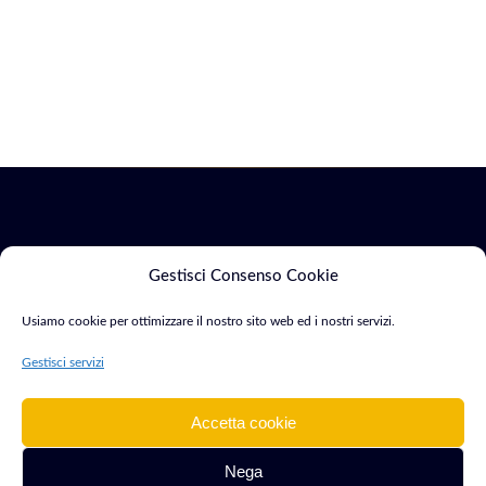
Servizi
Marketing
Gestisci Consenso Cookie
Usiamo cookie per ottimizzare il nostro sito web ed i nostri servizi.
Siti Web & E-
SEO &
Consulente Web
commerce
Indicizzazione
Gestisci servizi
Marketing e
Sviluppo App
Google Ads
Sviluppatore con
Mobile
Accetta cookie
oltre 15 anni di
Cyber Security
esperienza. Aiuto
Software &
Nega
Intelligenza
aziende e
Gestionali