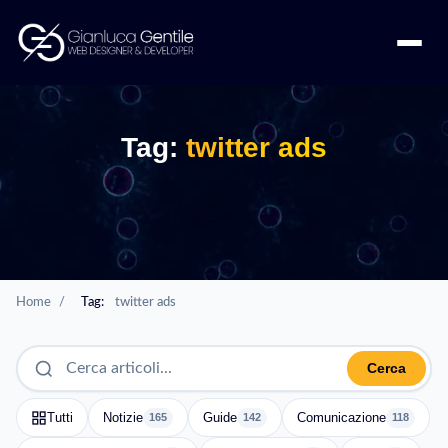
Tag:
twitter ads
Home
/
Tag:
twitter ads
Cerca
Tutti
Notizie
Guide
Comunicazione
165
142
118