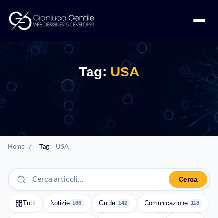
Tag:
USA
Home
/
Tag:
USA
Cerca
Tutti
Notizie
Guide
Comunicazione
166
142
118