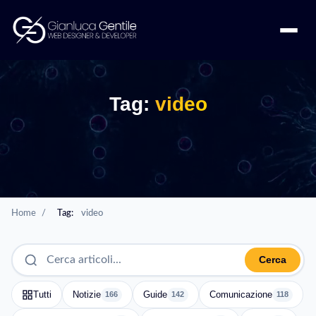
Tag:
video
Home
/
Tag:
video
Cerca
Tutti
Notizie
Guide
Comunicazione
166
142
118