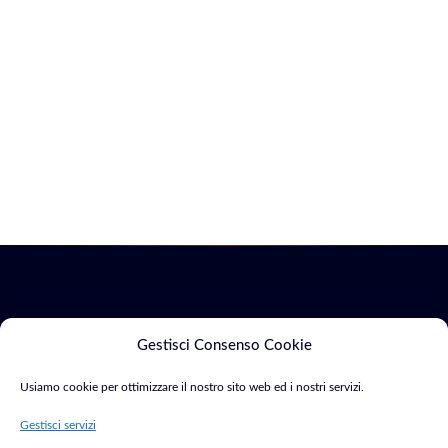
Servizi
Marketing
Gestisci Consenso Cookie
Usiamo cookie per ottimizzare il nostro sito web ed i nostri servizi.
Siti Web & E-
SEO &
Consulente Web
commerce
Indicizzazione
Gestisci servizi
Marketing e