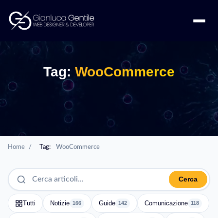
Tag:
WooCommerce
Home
/
Tag:
WooCommerce
Cerca
Tutti
Notizie
Guide
Comunicazione
166
142
118