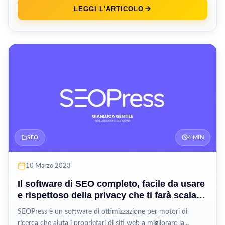
LEGGI L'ARTICOLO
SEO
4 MIN
10 Marzo 2023
Il software di SEO completo, facile da usare
e rispettoso della privacy che ti farà scalare
le classifiche dei motori di ricerca!
SEOPress è un software di ottimizzazione per motori di
ricerca che aiuta i proprietari di siti web a migliorare la...