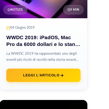
NOTIZIE
9 MIN
04 Giugno 2019
WWDC 2019: iPadOS, Mac
Pro da 6000 dollari e lo stand
da 999
La WWDC 2019 ha rappresentato uno degli
eventi più ricchi di novità nella storia recente
di Apple, con annunci che...
LEGGI L'ARTICOLO