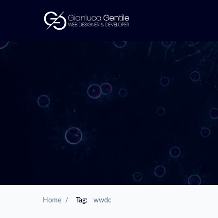
Home
/
Tag:
wwdc