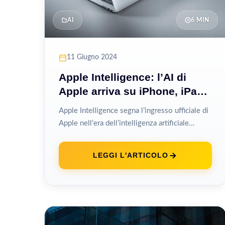
AI
6 MIN
11 Giugno 2024
Apple Intelligence: l’AI di
Apple arriva su iPhone, iPad
e Mac
Apple Intelligence segna l’ingresso ufficiale di
Apple nell’era dell’intelligenza artificiale
generativa, un momento atteso che porta
capacità AI direttamente su...
LEGGI L'ARTICOLO