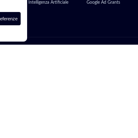
Intelligenza Artificiale
Google Ad Grants
 Server
referenze
Agenzia certificata Google Partner
500,00
Via di Gagia 22, 38086 Giustino (