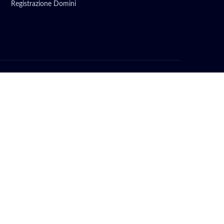
Registrazione Domini
TN) | P.IVA 02743570224 | REA TN - 246638 | SDI: SZLUBAI