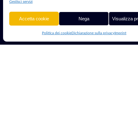
Gestisci servizi
mondo digitale.
Hosting, VPS &
Accetta cookie
Nega
Visualizza p
Politica dei cookie
Dichiarazione sulla privacy
Imprint
© 2013 - 2026 G Tech Group S.R.L.S. | Capitale Sociale 1