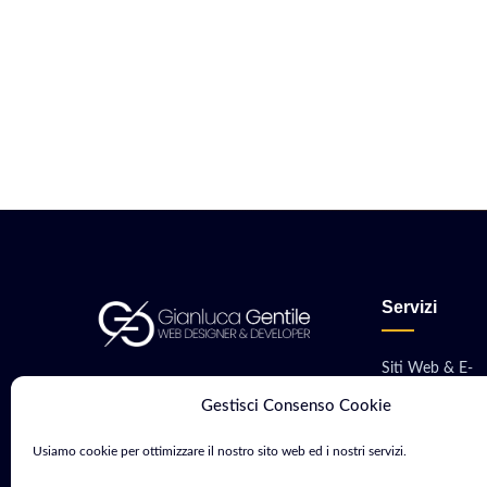
Servizi
Siti Web & E-
Consulente Web Marketing e
commerce
Gestisci Consenso Cookie
Sviluppatore con oltre 15 anni di
Sviluppo App M
esperienza. Aiuto aziende e
Usiamo cookie per ottimizzare il nostro sito web ed i nostri servizi.
professionisti a crescere nel
Software & Gest