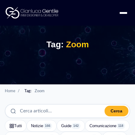
Tag:
Zoom
Home
/
Tag:
Zoom
Cerca
Tutti
Notizie
Guide
Comunicazione
166
142
118