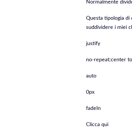
Normalmente divido 
Questa tipologia di 
suddividere i miei cl
justify
no-repeat;center to
auto
0px
fadeIn
Clicca qui