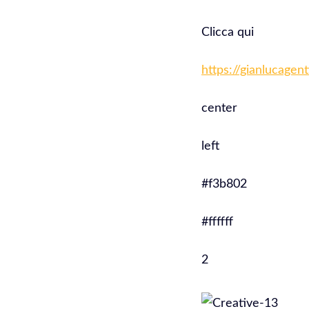
Clicca qui
https://gianlucagen
center
left
#f3b802
#ffffff
2