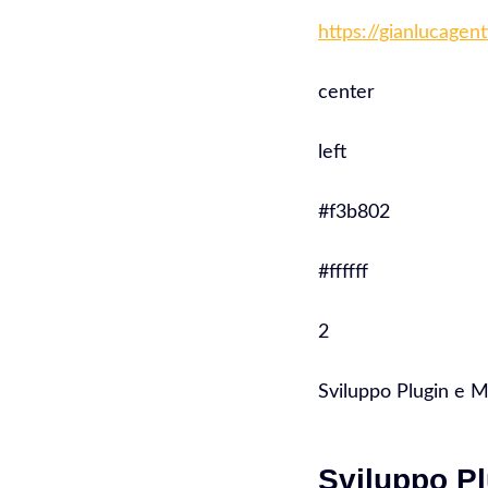
https://gianlucagen
center
left
#f3b802
#ffffff
2
Sviluppo Plugin e
Sviluppo P