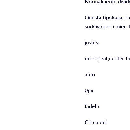
Normalmente divido 
Questa tipologia di 
suddividere i miei cl
justify
no-repeat;center to
auto
0px
fadeIn
Clicca qui