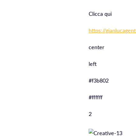
Clicca qui
https://gianlucagen
center
left
#f3b802
#ffffff
2