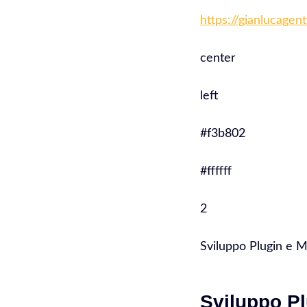
https://gianlucagen
center
left
#f3b802
#ffffff
2
Sviluppo Plugin e 
Sviluppo Pl