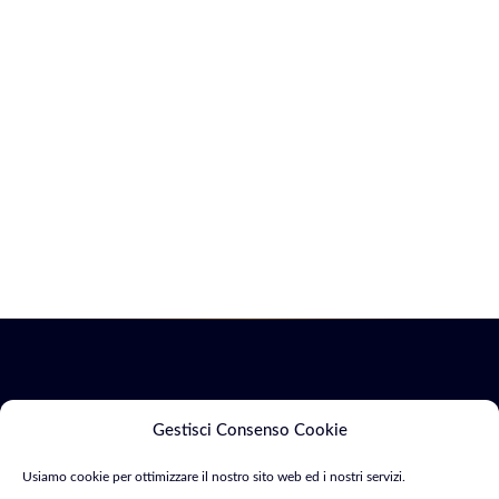
Servizi
Marketing
Gestisci Consenso Cookie
Usiamo cookie per ottimizzare il nostro sito web ed i nostri servizi.
Siti Web & E-
SEO &