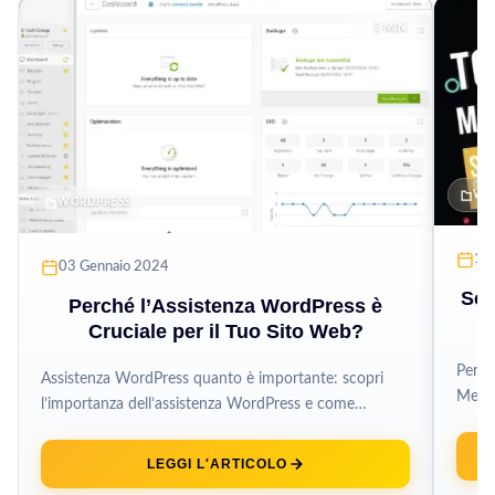
5 MIN
WO
WORDPRESS
19
03 Gennaio 2024
Sco
Perché l’Assistenza WordPress è
Cruciale per il Tuo Sito Web?
Perch
Assistenza WordPress quanto è importante: scopri
Media
l’importanza dell’assistenza WordPress e come
piatt
SoccorsoWP di G Tech Group offre soluzioni
professionali e...
LEGGI L'ARTICOLO