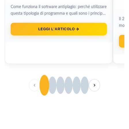
L
Come funziona il software antiplagio: perché utilizzare
questa tipologia di programma e quali sono i principali
Il 20
tool presenti online. Hai...
mobil
LEGGI L'ARTICOLO