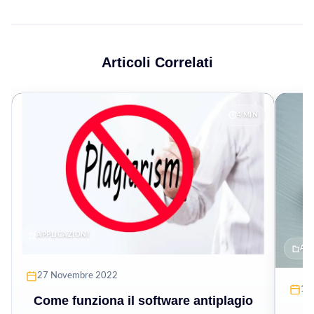
Articoli Correlati
4 MIN
APPLICAZIONI
APP
27 Novembre 2022
19
Come funziona il software antiplagio