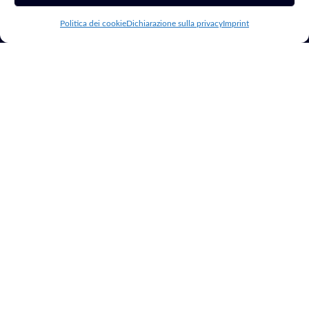
Server
mondo digitale.
Politica dei cookie
Dichiarazione sulla privacy
Imprint
Risorse
Altro
Blog
Riparazione PC
Chi Sono
Siti Web per
Hotel
Contatti
Consulenza
Google Ad Grants
Marketing
Registrazione
Domini