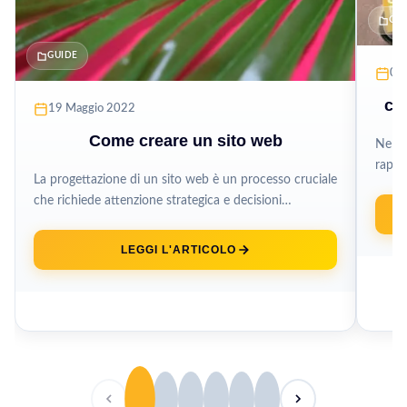
GU
GUIDE
08 
co
19 Maggio 2022
Come creare un sito web
Nell’e
rappr
La progettazione di un sito web è un processo cruciale
tra pr
che richiede attenzione strategica e decisioni
ponderate che vanno ben...
LEGGI L'ARTICOLO