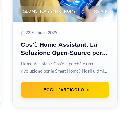
DOMOTICA E SMART HOME
5 MIN
22 Febbraio 2025
Cos’è Home Assistant: La
Soluzione Open-Source per la
Domotica Intelligente
Home Assistant: Cos’è e perché è una
rivoluzione per la Smart Home? Negli ultimi
anni, la domotica ha fatto passi...
LEGGI L'ARTICOLO