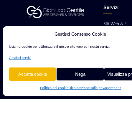
Servizi
Siti Web & E-
Consulente Web Marketing e
commerce
Gestisci Consenso Cookie
Sviluppatore con oltre 15 anni di
Sviluppo App M
esperienza. Aiuto aziende e
Usiamo cookie per ottimizzare il nostro sito web ed i nostri servizi.
professionisti a crescere nel
Software & Gest
Gestisci servizi
mondo digitale.
Hosting, VPS &
Accetta cookie
Nega
Visualizza p
Politica dei cookie
Dichiarazione sulla privacy
Imprint