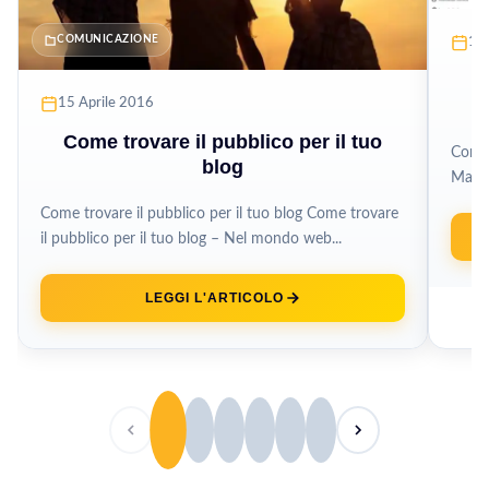
COMUNICAZIONE
18
u
15 Aprile 2016
Come trovare il pubblico per il tuo
Con i
blog
Manag
perme
Come trovare il pubblico per il tuo blog Come trovare
il pubblico per il tuo blog – Nel mondo web...
LEGGI L'ARTICOLO