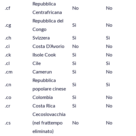
Repubblica
.cf
No
No
Centrafricana
Repubblica del
.cg
Sì
No
Congo
.ch
Svizzera
Sì
Sì
.ci
Costa D‘Avorio
No
No
.ck
IIsole Cook
Sì
No
.cl
Cile
Sì
Sì
.cm
Camerun
Sì
No
Repubblica
.cn
Sì
Sì
popolare cinese
.co
Colombia
Sì
No
.cr
Costa Rica
Sì
No
Cecoslovacchia
.cs
(nel frattempo
No
No
eliminato)