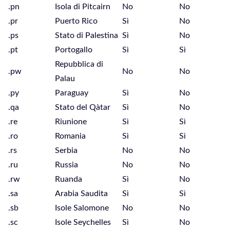
.pn
Isola di Pitcairn
No
No
.pr
Puerto Rico
Sì
No
.ps
Stato di Palestina
Sì
No
.pt
Portogallo
Sì
Sì
Repubblica di
.pw
No
No
Palau
.py
Paraguay
Sì
No
.qa
Stato del Qàtar
Sì
No
.re
Riunione
Sì
Sì
.ro
Romania
Sì
Sì
.rs
Serbia
No
No
.ru
Russia
No
No
.rw
Ruanda
Sì
No
.sa
Arabia Saudita
Sì
Sì
.sb
Isole Salomone
No
No
.sc
Isole Seychelles
Sì
No