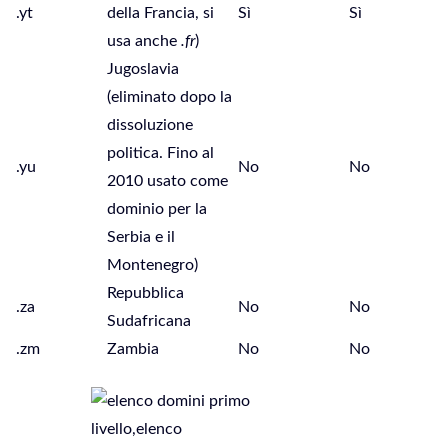
.yt
della Francia, si
Sì
Sì
usa anche
.fr
)
Jugoslavia
(eliminato dopo la
dissoluzione
politica. Fino al
.yu
No
No
2010 usato come
dominio per la
Serbia e il
Montenegro)
Repubblica
.za
No
No
Sudafricana
.zm
Zambia
No
No