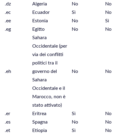
.dz
Algeria
No
No
.ec
Ecuador
Sì
No
.ee
Estonia
No
Sì
.eg
Egitto
No
No
Sahara
Occidentale (per
via dei conflitti
politici tra il
.eh
governo del
No
No
Sahara
Occidentale e il
Marocco, non è
stato attivato)
.er
Eritrea
Sì
No
.es
Spagna
No
No
.et
Etiopia
Sì
No