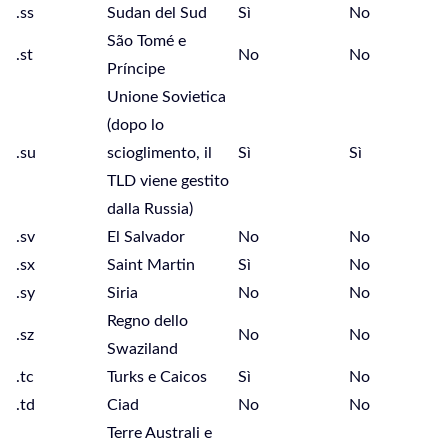
.ss
Sudan del Sud
Sì
No
São Tomé e
.st
No
No
Príncipe
Unione Sovietica
(dopo lo
.su
scioglimento, il
Sì
Sì
TLD viene gestito
dalla Russia)
.sv
El Salvador
No
No
.sx
Saint Martin
Sì
No
.sy
Siria
No
No
Regno dello
.sz
No
No
Swaziland
.tc
Turks e Caicos
Sì
No
.td
Ciad
No
No
Terre Australi e