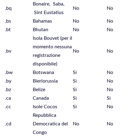
Bonaire, Saba,
.bq
No
No
Sint Eustatius
.bs
Bahamas
No
No
.bt
Bhutan
No
No
Isola Bouvet (per il
momento nessuna
.bv
No
No
registrazione
disponibile)
.bw
Botswana
Sì
No
.by
Bierlorussia
Sì
No
.bz
Belize
Sì
No
.ca
Canada
Sì
Sì
.cc
Isole Cocos
Sì
No
Repubblica
.cd
Democratica del
No
No
Congo