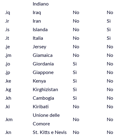
Indiano
.iq
Iraq
No
No
.ir
Iran
No
Sì
.is
Islanda
No
Sì
.it
Italia
No
Sì
.je
Jersey
No
No
.jm
Giamaica
No
No
.jo
Giordania
Sì
No
.jp
Giappone
Sì
No
.ke
Kenya
Sì
No
.kg
Kirghizistan
Sì
No
.kh
Cambogia
Sì
No
.ki
Kiribati
No
No
Unione delle
.km
No
No
Comore
.kn
St. Kitts e Nevis
No
No