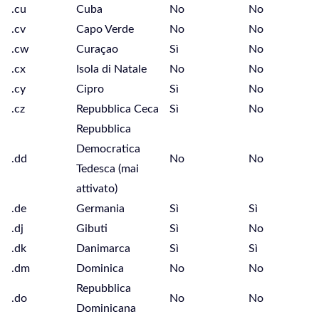
.cu
Cuba
No
No
.cv
Capo Verde
No
No
.cw
Curaçao
Sì
No
.cx
Isola di Natale
No
No
.cy
Cipro
Sì
No
.cz
Repubblica Ceca
Sì
No
Repubblica
Democratica
.dd
No
No
Tedesca (mai
attivato)
.de
Germania
Sì
Sì
.dj
Gibuti
Sì
No
.dk
Danimarca
Sì
Sì
.dm
Dominica
No
No
Repubblica
.do
No
No
Dominicana