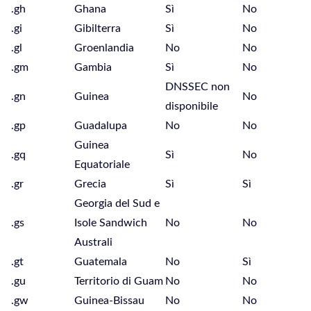
.gh
Ghana
Sì
No
.gi
Gibilterra
Sì
No
.gl
Groenlandia
No
No
.gm
Gambia
Sì
No
DNSSEC non
.gn
Guinea
No
disponibile
.gp
Guadalupa
No
No
Guinea
.gq
Sì
No
Equatoriale
.gr
Grecia
Sì
Sì
Georgia del Sud e
.gs
Isole Sandwich
No
No
Australi
.gt
Guatemala
No
Sì
.gu
Territorio di Guam
No
No
.gw
Guinea-Bissau
No
No