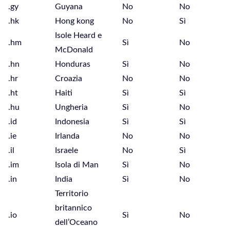
.gy
Guyana
No
No
.hk
Hong kong
No
Sì
Isole Heard e
.hm
Sì
No
McDonald
.hn
Honduras
Sì
No
.hr
Croazia
No
No
.ht
Haiti
Sì
Sì
.hu
Ungheria
Sì
No
.id
Indonesia
Sì
Sì
.ie
Irlanda
No
No
.il
Israele
No
Sì
.im
Isola di Man
Sì
No
.in
India
Sì
No
Territorio
britannico
.io
Sì
No
dell’Oceano