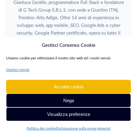
Gianluca Gentile, programmatore Full Stack e fondatore
di G Tech Group S.R.L.S. con sede a Giustino (TN),
Trentino-Alto Adige. Oltre 14 anni di esperienza in
sviluppo web, app mobile, SEO, Google Ads e cyber
security. Google Partner certificato, opera su tutto il
territorio italiano.
Gestisci Consenso Cookie
TUTTI GLI ARTICOLI
Usiamo cookie per ottimizzare il nostro sito web ed i nostri servizi.
Gestisci servizi
Accetta cookie
Nega
ARTICOLO PRECEDENTE
Visualizza preferenze
2017 in retrospettiva: Switch, iPhone X e le minacce cyber
Politica dei cookie
Dichiarazione sulla privacy
Imprint