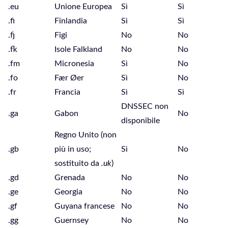
.eu
Unione Europea
Sì
Sì
.fi
Finlandia
Sì
Sì
.fj
Figi
No
No
.fk
Isole Falkland
No
No
.fm
Micronesia
Sì
No
.fo
Fær Øer
Sì
No
.fr
Francia
Sì
Sì
DNSSEC non
.ga
Gabon
No
disponibile
Regno Unito (non
.gb
più in uso;
Sì
No
sostituito da
.uk
)
.gd
Grenada
No
No
.ge
Georgia
No
No
.gf
Guyana francese
No
No
.gg
Guernsey
No
No