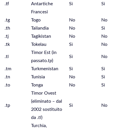
.tf
Antartiche
Sì
Sì
Francesi
.tg
Togo
No
No
.th
Tailandia
No
Sì
.tj
Tagikistan
No
No
.tk
Tokelau
Sì
No
Timor Est (in
.tl
Sì
No
passato
.tp
)
.tm
Turkmenistan
Sì
Sì
.tn
Tunisia
No
Sì
.to
Tonga
No
Sì
Timor Ovest
(eliminato – dal
.tp
Sì
No
2002 sostituito
da
.tl
)
Turchia,