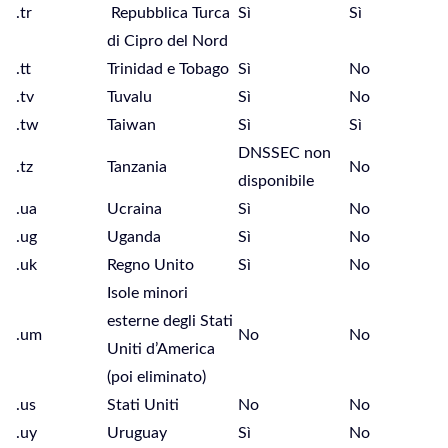
.tr
Repubblica Turca
Sì
Sì
di Cipro del Nord
.tt
Trinidad e Tobago
Sì
No
.tv
Tuvalu
Sì
No
.tw
Taiwan
Sì
Sì
DNSSEC non
.tz
Tanzania
No
disponibile
.ua
Ucraina
Sì
No
.ug
Uganda
Sì
No
.uk
Regno Unito
Sì
No
Isole minori
esterne degli Stati
.um
No
No
Uniti d’America
(poi eliminato)
.us
Stati Uniti
No
No
.uy
Uruguay
Sì
No