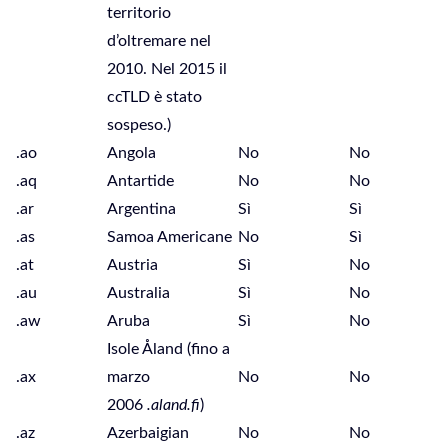
territorio
d’oltremare nel
2010. Nel 2015 il
ccTLD è stato
sospeso.)
.ao
Angola
No
No
.aq
Antartide
No
No
.ar
Argentina
Sì
Sì
.as
Samoa Americane
No
Sì
.at
Austria
Sì
No
.au
Australia
Sì
No
.aw
Aruba
Sì
No
Isole Åland (fino a
.ax
marzo
No
No
2006
.aland.fi
)
.az
Azerbaigian
No
No