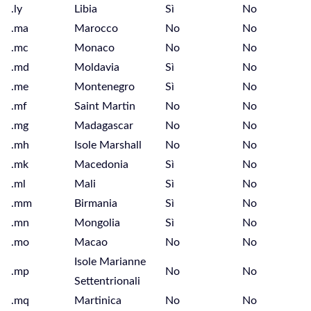
.ly
Libia
Sì
No
.ma
Marocco
No
No
.mc
Monaco
No
No
.md
Moldavia
Sì
No
.me
Montenegro
Sì
No
.mf
Saint Martin
No
No
.mg
Madagascar
No
No
.mh
Isole Marshall
No
No
.mk
Macedonia
Sì
No
.ml
Mali
Sì
No
.mm
Birmania
Sì
No
.mn
Mongolia
Sì
No
.mo
Macao
No
No
Isole Marianne
.mp
No
No
Settentrionali
.mq
Martinica
No
No