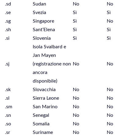
.sd
Sudan
No
No
.se
Svezia
Sì
Sì
.sg
Singapore
Sì
No
.sh
Sant‘Elena
Sì
Sì
.si
Slovenia
Sì
Sì
Isola Svalbard e
Jan Mayen
.sj
(registrazione non
No
No
ancora
disponibile)
.sk
Slovacchia
No
No
.sl
Sierra Leone
No
No
.sm
San Marino
No
No
.sn
Senegal
No
No
.so
Somalia
No
No
.sr
Suriname
No
No