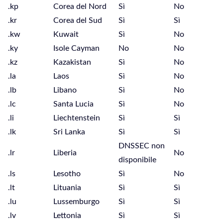
.kp
Corea del Nord
Sì
No
.kr
Corea del Sud
Sì
Sì
.kw
Kuwait
Sì
No
.ky
Isole Cayman
No
No
.kz
Kazakistan
Sì
No
.la
Laos
Sì
No
.lb
Libano
Sì
No
.lc
Santa Lucia
Sì
No
.li
Liechtenstein
Sì
Sì
.lk
Sri Lanka
Sì
Sì
DNSSEC non
.lr
Liberia
No
disponibile
.ls
Lesotho
Sì
No
.lt
Lituania
Sì
Sì
.lu
Lussemburgo
Sì
Sì
.lv
Lettonia
Sì
Sì