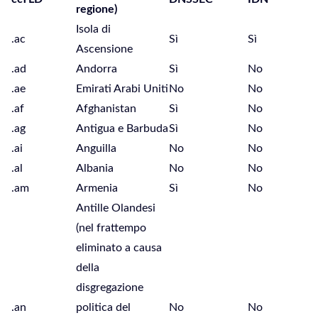
regione)
Isola di
.ac
Sì
Sì
Ascensione
.ad
Andorra
Sì
No
.ae
Emirati Arabi Uniti
No
No
.af
Afghanistan
Sì
No
.ag
Antigua e Barbuda
Sì
No
.ai
Anguilla
No
No
.al
Albania
No
No
.am
Armenia
Sì
No
Antille Olandesi
(nel frattempo
eliminato a causa
della
disgregazione
.an
politica del
No
No