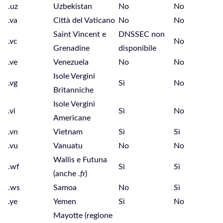
.uz
Uzbekistan
No
No
.va
Città del Vaticano
No
No
Saint Vincent e
DNSSEC non
.vc
No
Grenadine
disponibile
.ve
Venezuela
No
No
Isole Vergini
.vg
Sì
No
Britanniche
Isole Vergini
.vi
Sì
No
Americane
.vn
Vietnam
Sì
Sì
.vu
Vanuatu
No
No
Wallis e Futuna
.wf
Sì
Sì
(anche
.fr
)
.ws
Samoa
No
Sì
.ye
Yemen
Sì
No
Mayotte (regione