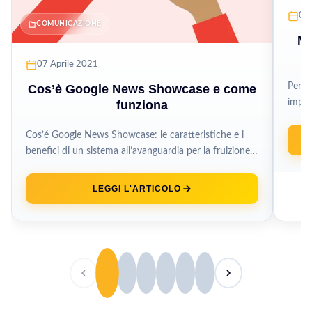
04
COMUNICAZIONE
Mi
07 Aprile 2021
Per o
Cos’è Google News Showcase e come
impara
funziona
visitat
Cos’é Google News Showcase: le caratteristiche e i
benefici di un sistema all’avanguardia per la fruizione
dei contenuti pubblicati dalle...
LEGGI L'ARTICOLO