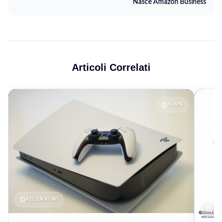
Nasce Amazon Business
Articoli Correlati
6 MIN
RECENSIONI
REC