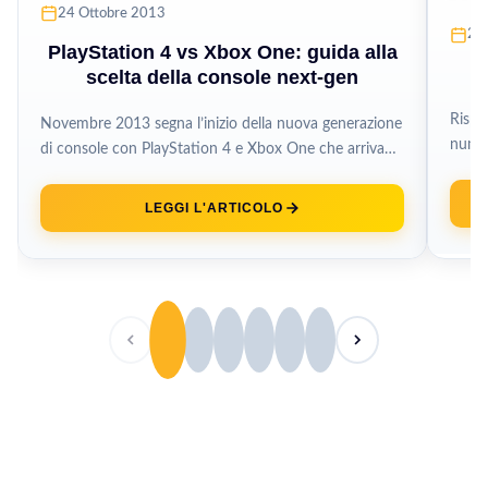
24 Ottobre 2013
21
PlayStation 4 vs Xbox One: guida alla
scelta della console next-gen
Rispa
Novembre 2013 segna l’inizio della nuova generazione
numer
di console con PlayStation 4 e Xbox One che arrivano
un pr
a distanza di...
LEGGI L'ARTICOLO