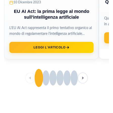
Qua
10 Dicembre 2023
EU AI Act: la prima legge al mondo
sull’intelligenza artificiale
Quand
in ar
L’EU AI Act rappresenta il primo tentativo organico al
casa M
mondo di regolamentare l’intelligenza artificiale
attraverso legislazione vincolante, un framework che...
LEGGI L'ARTICOLO