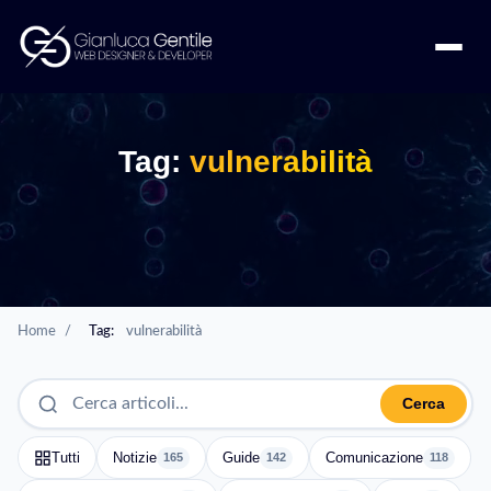
Tag:
vulnerabilità
Home
/
Tag:
vulnerabilità
Cerca
Tutti
Notizie
Guide
Comunicazione
165
142
118