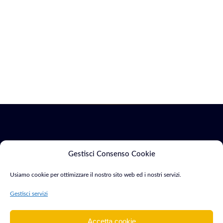
Servizi
Marketing
Gestisci Consenso Cookie
Usiamo cookie per ottimizzare il nostro sito web ed i nostri servizi.
Siti Web & E-
SEO &
Consulente Web
commerce
Indicizzazione
Gestisci servizi
Marketing e
Sviluppo App
Google Ads
Sviluppatore con
Mobile
Accetta cookie
oltre 15 anni di