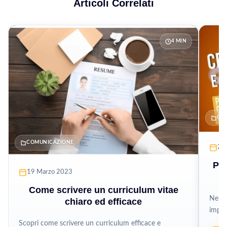
Articoli Correlati
4 MIN
GU
COMUNICAZIONE
25 
Per
19 Marzo 2023
Come scrivere un curriculum vitae
Nel m
chiaro ed efficace
impor
navig
Scopri come scrivere un curriculum efficace e