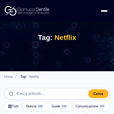
Tag:
Netflix
Home
/
Tag:
Netflix
Cerca
Tutti
Notizie
Guide
Comunicazione
166
142
118