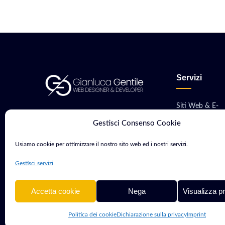
Servizi
Siti Web & E-
Consulente Web Marketing e
commerce
Gestisci Consenso Cookie
Sviluppatore con oltre 15 anni di
Sviluppo App M
esperienza. Aiuto aziende e
Usiamo cookie per ottimizzare il nostro sito web ed i nostri servizi.
professionisti a crescere nel
Software & Gest
Gestisci servizi
mondo digitale.
Hosting, VPS &
Accetta cookie
Nega
Visualizza p
Politica dei cookie
Dichiarazione sulla privacy
Imprint