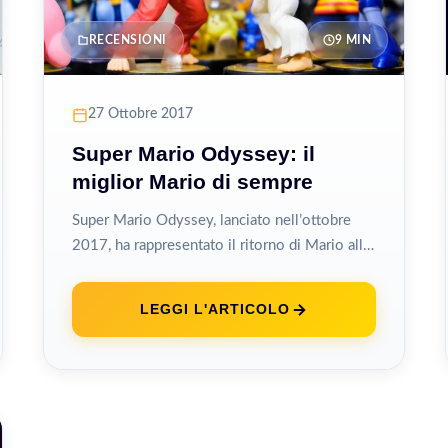
RECENSIONI
9 MIN
27 Ottobre 2017
Super Mario Odyssey: il
miglior Mario di sempre
Super Mario Odyssey, lanciato nell’ottobre
2017, ha rappresentato il ritorno di Mario alle
avventure tridimensionali open world che
avevano definito...
LEGGI L'ARTICOLO