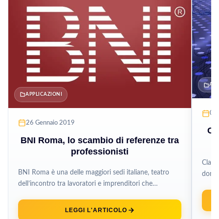
AI
APPLICAZIONI
05
26 Gennaio 2019
Cl
BNI Roma, lo scambio di referenze tra
professionisti
Claud
BNI Roma è una delle maggiori sedi italiane, teatro
domin
dell’incontro tra lavoratori e imprenditori che
lingu
intendono espandere il proprio business....
LEGGI L'ARTICOLO