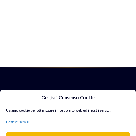
Servizi
Marketing
Gestisci Consenso Cookie
Usiamo cookie per ottimizzare il nostro sito web ed i nostri servizi.
Siti Web & E-
SEO &
Consulente Web
commerce
Indicizzazione
Gestisci servizi
Marketing e
Sviluppo App
Google Ads
Sviluppatore con