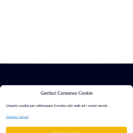
Servizi
Marketing
Gestisci Consenso Cookie
Usiamo cookie per ottimizzare il nostro sito web ed i nostri servizi.
Siti Web & E-
SEO &
Consulente Web
commerce
Indicizzazione
Gestisci servizi
Marketing e
Sviluppo App
Google Ads
Sviluppatore con
Mobile