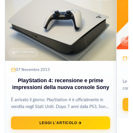
CO
RECENSIONI
17
07 Novembre 2013
PlayStation 4: recensione e prime
Le me
impressioni della nuova console Sony
conta
incent
È arrivato il giorno: PlayStation 4 è ufficialmente in
vendita negli Stati Uniti. Dopo 7 anni dalla PS3, Sony
lancia...
LEGGI L'ARTICOLO