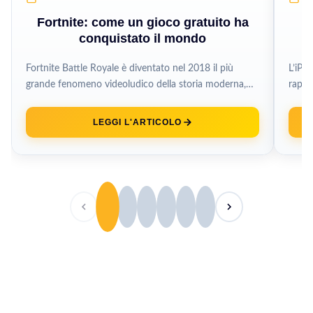
Fortnite: come un gioco gratuito ha
conquistato il mondo
Fortnite Battle Royale è diventato nel 2018 il più
L’iPa
grande fenomeno videoludico della storia moderna,
rappr
un gioco gratuito che ha...
dalla
LEGGI L'ARTICOLO