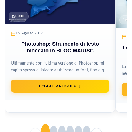
GUIDE
GU
15 Agosto 2018
11
Photoshop: Strumento di testo
Le 
bloccato in BLOC MAIUSC
Ultimamente con l’ultima versione di Photoshop mi
La nav
capita spesso di iniziare a utilizzare un font, fino a qui
neces
può sembrare...
garant
LEGGI L'ARTICOLO